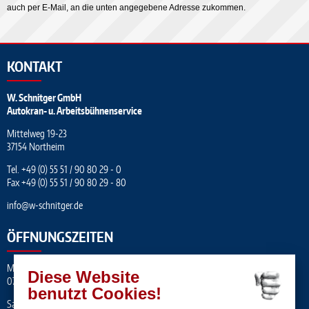
auch per E-Mail, an die unten angegebene Adresse zukommen.
KONTAKT
W. Schnitger GmbH
Autokran- u. Arbeitsbühnenservice
Mittelweg 19-23
37154 Northeim
Tel.
+49 (0) 55 51 / 90 80 29 - 0
Fax +49 (0) 55 51 / 90 80 29 - 80
info
@
w-schnitger.de
ÖFFNUNGSZEITEN
Mo. – Fr.
Diese Website
07:00 – 17:00 Uhr
benutzt Cookies!
Sa.