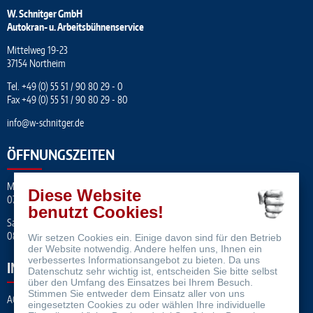
W. Schnitger GmbH
Autokran- u. Arbeitsbühnenservice
Mittelweg 19-23
37154 Northeim
Tel.
+49 (0) 55 51 / 90 80 29 - 0
Fax +49 (0) 55 51 / 90 80 29 - 80
info
@
w-schnitger.de
ÖFFNUNGSZEITEN
Mo. – Fr.
Diese Website
07:00 – 17:00 Uhr
benutzt Cookies!
Sa.
08:00 - 12:00 Uhr
Wir setzen Cookies ein. Einige davon sind für den Betrieb
der Website notwendig. Andere helfen uns, Ihnen ein
verbessertes Informationsangebot zu bieten. Da uns
INFORMATION
Datenschutz sehr wichtig ist, entscheiden Sie bitte selbst
über den Umfang des Einsatzes bei Ihrem Besuch.
Stimmen Sie entweder dem Einsatz aller von uns
AGB
eingesetzten Cookies zu oder wählen Ihre individuelle