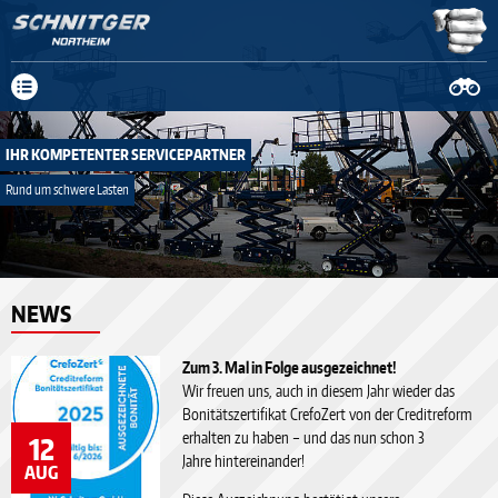
Neue Anschrift: Fa. Schnitger Mittelweg 19-23, 37154 Northeim, Tel.
05551 908029-0
mehr Infos
IHR KOMPETENTER SERVICEPARTNER
Rund um schwere Lasten
prev
NEWS
next
Zum 3. Mal in Folge ausgezeichnet!
Wir freuen uns, auch in diesem Jahr wieder das
Bonitätszertifikat CrefoZert von der Creditreform
erhalten zu haben – und das nun schon 3
12
Jahre hintereinander!
AUG