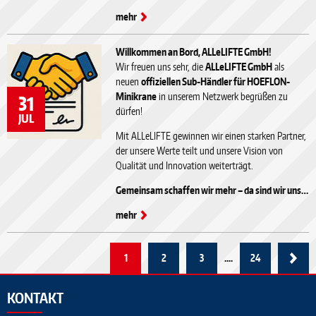
mehr
Willkommen an Bord, ALLeLIFTE GmbH!
Wir freuen uns sehr, die
ALLeLIFTE GmbH
als
neuen
offiziellen Sub-Händler für HOEFLON-
Minikrane
in unserem Netzwerk begrüßen zu
31
dürfen!
JUL
Mit ALLeLIFTE gewinnen wir einen starken Partner,
der unsere Werte teilt und unsere Vision von
Qualität und Innovation weiterträgt.
Gemeinsam schaffen wir mehr – da sind wir uns…
mehr
1
2
3
....
24
KONTAKT