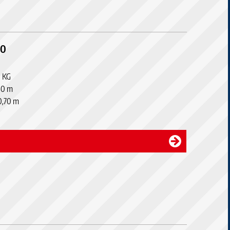
30
0 KG
,80 m
30,70 m