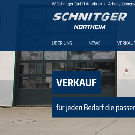
Wir sind umgezogen!
W. Schnitger GmbH Autokran- u. Arbeitsbühnens
Neue Anschrift: Fa. Schnitger Mittelweg 19-2
ÜBER UNS
NEWS
VERKAU
mehr Infos
VERKAUF
für jeden Bedarf die pass