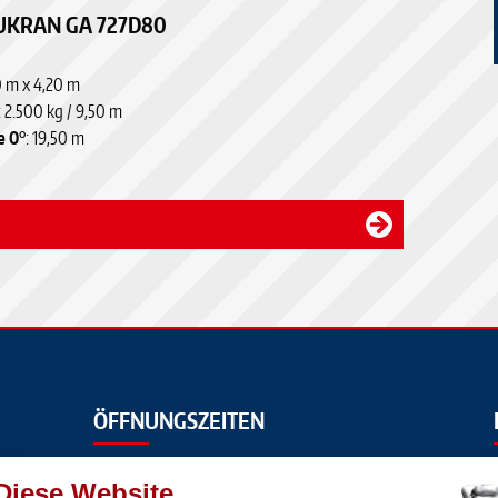
UKRAN GA 727D80
0 m x 4,20 m
: 2.500 kg / 9,50 m
e 0°
: 19,50 m
ÖFFNUNGSZEITEN
Mo. – Fr.
Diese Website