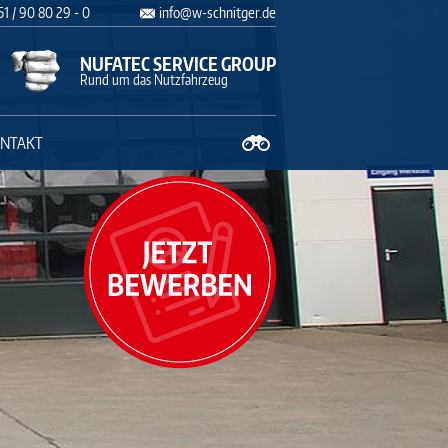
×
 51 / 90 80 29 - 0
info
@
w-schnitger.de
NUFATEC SERVICE GROUP
Rund um das Nutzfahrzeug
NTAKT