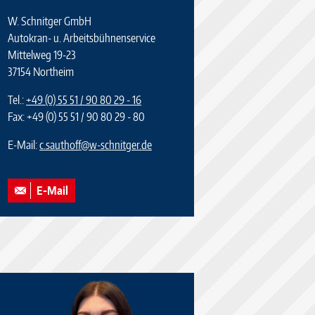
W. Schnitger GmbH
Autokran- u. Arbeitsbühnenservice
Mittelweg 19-23
37154 Northeim
Tel.:
+49 (0) 55 51 / 90 80 29 - 16
Fax: +49 (0) 55 51 / 90 80 29 - 80
E-Mail:
c.sauthoff
@
w-schnitger.de
E-Mail