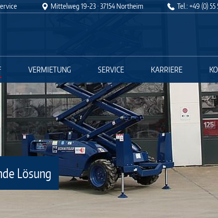
!!
ervice
Mittelweg 19-23 · 37154 Northeim
Tel.: +49 (0) 55
3, 37154 Northeim, Tel. 05551 908029-0
F
VERMIETUNG
SERVICE
KARRIERE
KO
ende Lösung