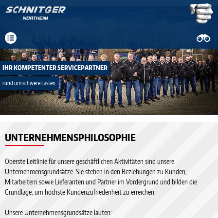
Neue Anschrift: Fa. Schnitger Mittelweg 19-23, 37154 Northeim, Tel.
05551 908029-0
mehr Infos
IHR KOMPETENTER SERVICEPARTNER
rund um schwere Lasten
prev
UNTERNEHMENSPHILOSOPHIE
next
Oberste Leitlinie für unsere geschäftlichen Aktivitäten sind unsere
Unternehmensgrundsätze. Sie stehen in den Beziehungen zu Kunden,
Mitarbeitern sowie Lieferanten und Partner im Vordergrund und bilden die
Grundlage, um höchste Kundenzufriedenheit zu erreichen.
Unsere Unternehmensgrundsätze lauten: