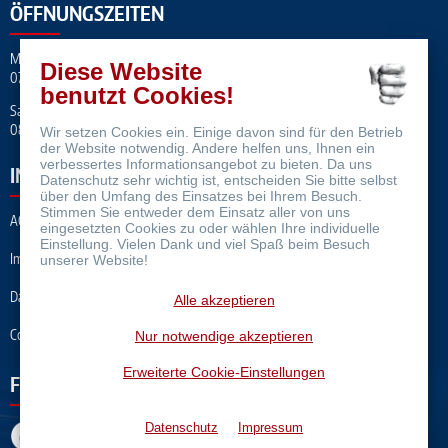
ÖFFNUNGSZEITEN
Mo. – Fr.
Diese Website
07:00 – 17:00 Uhr
benutzt Cookies!
Sa.
08:00 - 12:00 Uhr
Wir setzen Cookies ein. Einige davon sind für den Betrieb
der Website notwendig. Andere helfen uns, Ihnen ein
verbessertes Informationsangebot zu bieten. Da uns
INFORMATION
Datenschutz sehr wichtig ist, entscheiden Sie bitte selbst
über den Umfang des Einsatzes bei Ihrem Besuch.
Stimmen Sie entweder dem Einsatz aller von uns
AGB
eingesetzten Cookies zu oder wählen Ihre individuelle
Einstellung. Vielen Dank und viel Spaß beim Besuch
Impressum
unserer Website!
Datenschutz
Alle akzeptieren
Cookie-Einstellungen
Nur notwendige akzeptieren
Erweiterte Cookie-Einstellungen
FOLGEN SIE UNS AUF
Datenschutz
Impressum