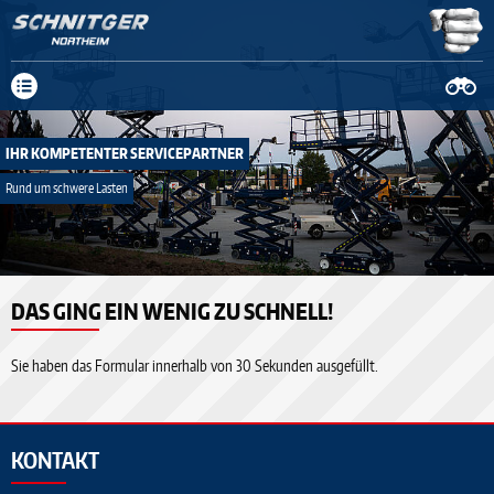
Neue Anschrift: Fa. Schnitger Mittelweg 19-23, 37154 Northeim, Tel.
05551 908029-0
mehr Infos
IHR KOMPETENTER SERVICEPARTNER
Rund um schwere Lasten
prev
DAS GING EIN WENIG ZU SCHNELL!
next
Sie haben das Formular innerhalb von 30 Sekunden ausgefüllt.
KONTAKT