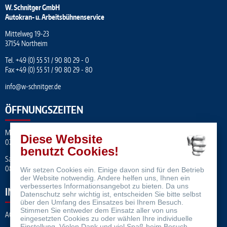
W. Schnitger GmbH
Autokran- u. Arbeitsbühnenservice
Mittelweg 19-23
37154 Northeim
Tel.
+49 (0) 55 51 / 90 80 29 - 0
Fax +49 (0) 55 51 / 90 80 29 - 80
info
@
w-schnitger.de
ÖFFNUNGSZEITEN
Mo. – Fr.
Diese Website
07:00 – 17:00 Uhr
benutzt Cookies!
Sa.
08:00 - 12:00 Uhr
Wir setzen Cookies ein. Einige davon sind für den Betrieb
der Website notwendig. Andere helfen uns, Ihnen ein
verbessertes Informationsangebot zu bieten. Da uns
INFORMATION
Datenschutz sehr wichtig ist, entscheiden Sie bitte selbst
über den Umfang des Einsatzes bei Ihrem Besuch.
Stimmen Sie entweder dem Einsatz aller von uns
AGB
eingesetzten Cookies zu oder wählen Ihre individuelle
Einstellung. Vielen Dank und viel Spaß beim Besuch